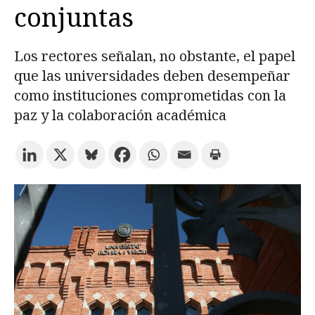
conjuntas
Prueba la búsqueda avanzada
Los rectores señalan, no obstante, el papel
que las universidades deben desempeñar
Suscríbete a los boletines electrónicos de la URV
Agenda
como instituciones comprometidas con la
paz y la colaboración académica
ESPAÑOL
CATALÀ
ENGLISH