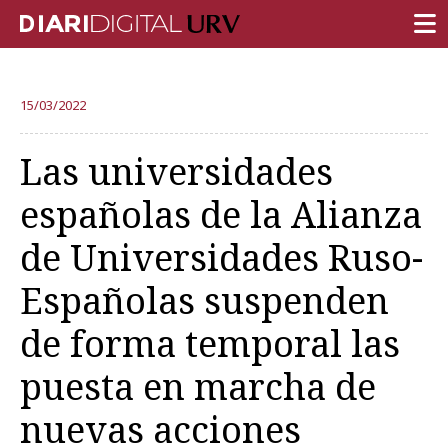
PORTADA
15/03/2022
INVESTIGACIÓN
Las universidades
DOCENCIA
españolas de la Alianza
INSTITUCIÓN
de Universidades Ruso-
VIDA EN EL CAMPUS
Españolas suspenden
COMUNIDAD URV
de forma temporal las
REPORTAJES
Ámbitos universitarios
puesta en marcha de
nuevas acciones