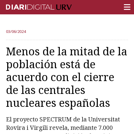
PORTADA
03/06/2024
INVESTIGACIÓN
Menos de la mitad de la
DOCENCIA
población está de
INSTITUCIÓN
acuerdo con el cierre
VIDA EN EL CAMPUS
de las centrales
COMUNIDAD URV
nucleares españolas
REPORTAJES
Ámbitos universitarios
El proyecto SPECTRUM de la Universitat
Rovira i Virgili revela, mediante 7.000