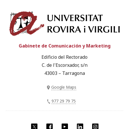
Univ
Gabinete de Comunicación y Marketing
Edificio del Rectorado
C. de l'Escorxador, s/n
43003 – Tarragona
Google Maps
977 29 79 75
Twitter
Facebook
YouTube
LinkedIn
Instagram