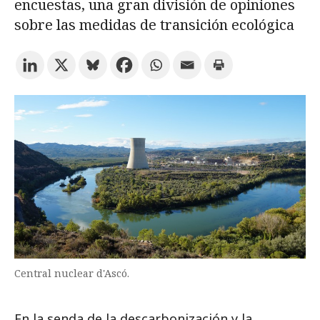
encuestas, una gran división de opiniones
sobre las medidas de transición ecológica
Prueba la búsqueda avanzada
Suscríbete a los boletines electrónicos de la URV
Agenda
ESPAÑOL
CATALÀ
ENGLISH
Central nuclear d'Ascó.
En la senda de la descarbonización y la