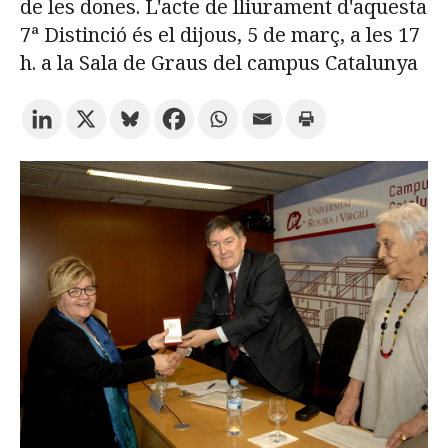
de les dones. L'acte de lliurament d'aquesta
7ª Distinció és el dijous, 5 de març, a les 17
Prueba la búsqueda avanzada
h. a la Sala de Graus del campus Catalunya
Suscríbete a los boletines electrónicos de la URV
Agenda
ESPAÑOL
CATALÀ
ENGLISH