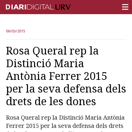
PORTADA
06/03/2015
INVESTIGACIÓN
Rosa Queral rep la
DOCENCIA
Distinció Maria
INSTITUCIÓN
Antònia Ferrer 2015
VIDA EN EL CAMPUS
per la seva defensa dels
COMUNIDAD URV
drets de les dones
REPORTAJES
Ámbitos universitarios
Rosa Queral rep la Distinció Maria Antònia
Ferrer 2015 per la seva defensa dels drets