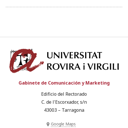
Univ
Gabinete de Comunicación y Marketing
Edificio del Rectorado
C. de l'Escorxador, s/n
43003 – Tarragona
Google Maps