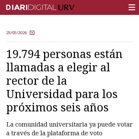
PORTADA
25/05/2026
INVESTIGACIÓN
19.794 personas están
DOCENCIA
llamadas a elegir al
INSTITUCIÓN
rector de la
VIDA EN EL CAMPUS
Universidad para los
COMUNIDAD URV
REPORTAJES
próximos seis años
Ámbitos universitarios
La comunidad universitaria ya puede votar
a través de la plataforma de voto