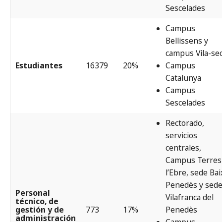
Sescelades
Campus
Bellissens y
campus Vila-se
Estudiantes
16379
20%
Campus
Catalunya
Campus
Sescelades
Rectorado,
servicios
centrales,
Campus Terres
l’Ebre, sede Bai
Penedès y sed
Personal
Vilafranca del
técnico, de
gestión y de
773
17%
Penedès
administración
Campus