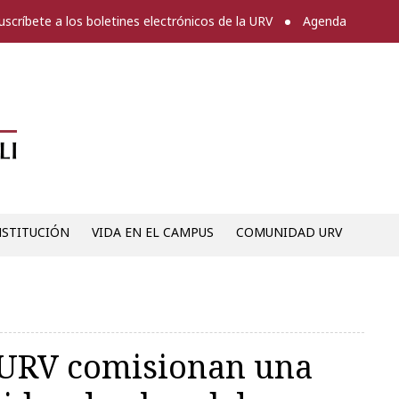
uscríbete a los boletines electrónicos de la URV
Agenda
Diari digital de la URV -
NSTITUCIÓN
VIDA EN EL CAMPUS
COMUNIDAD URV
a URV comisionan una