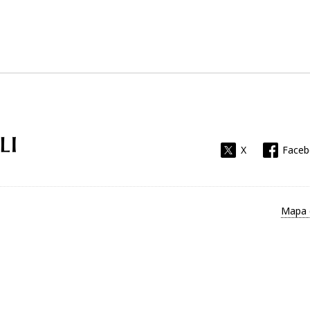
Universitat Rovira i Virgili
X
Face
Mapa 