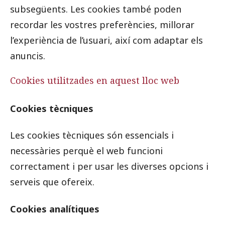
subsegüents. Les cookies també poden
recordar les vostres preferències, millorar
Prova la cerca avançada
l’experiència de l’usuari, així com adaptar els
anuncis.
Subscriu-te als butlletins de la URV
Agenda
Cookies utilitzades en aquest lloc web
CATALÀ
ESPAÑOL
ENGLISH
Cookies tècniques
Les cookies tècniques són essencials i
necessàries perquè el web funcioni
correctament i per usar les diverses opcions i
serveis que ofereix.
Cookies analítiques