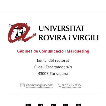
Univ
Gabinet de Comunicació i Màrqueting
Edifici del rectorat
C. de l'Escorxador, s/n
43003 Tarragona
redaccio@urv.cat
977 297 975