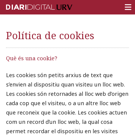
PORTADA
Política de cookies
RECERCA
DOCÈNCIA
Què és una cookie?
INSTITUCIÓ
Les cookies són petits arxius de text que
VIDA AL CAMPUS
s’envien al dispositiu quan visiteu un lloc web.
COMUNITAT URV
Les cookies són retornades al lloc web d’origen
REPORTATGES
cada cop que el visiteu, o a un altre lloc web
Més categories
que reconeix que la cookie. Les cookies actuen
com un record d’un lloc web, la qual cosa
permet recordar el dispositiu en les visites