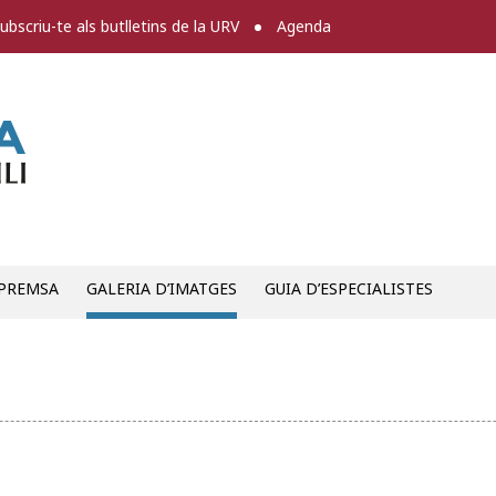
ubscriu-te als butlletins de la URV
Agenda
Sala de premsa
 PREMSA
GALERIA D’IMATGES
GUIA D’ESPECIALISTES