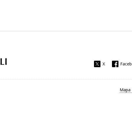
Universitat Rovira i Virgili
X
Face
Mapa 