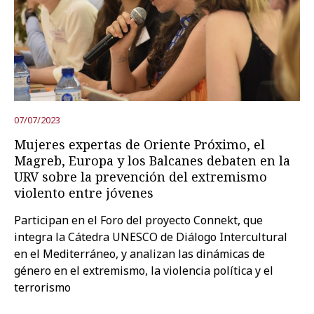
Prueba la búsqueda avanzada
Suscríbete a los boletines electrónicos de la URV
Agenda
07/07/2023
ESPAÑOL
CATALÀ
ENGLISH
Mujeres expertas de Oriente Próximo, el
Magreb, Europa y los Balcanes debaten en la
URV sobre la prevención del extremismo
violento entre jóvenes
Participan en el Foro del proyecto Connekt, que
integra la Cátedra UNESCO de Diálogo Intercultural
en el Mediterráneo, y analizan las dinámicas de
género en el extremismo, la violencia política y el
terrorismo