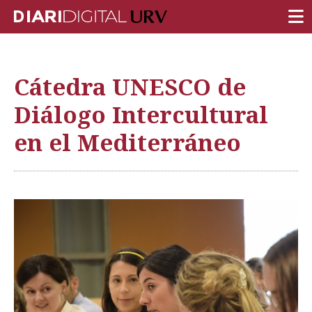
PORTADA
Cátedra UNESCO de
INVESTIGACIÓN
Diálogo Intercultural
DOCENCIA
en el Mediterráneo
INSTITUCIÓN
VIDA EN EL CAMPUS
COMUNIDAD URV
REPORTAJES
Ámbitos universitarios