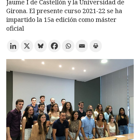
Jaume I de Castellón y la Universidad de
Girona. El presente curso 2021-22 se ha
Prueba la búsqueda avanzada
impartido la 15a edición como máster
oficial
Suscríbete a los boletines electrónicos de la URV
Agenda
ESPAÑOL
CATALÀ
ENGLISH