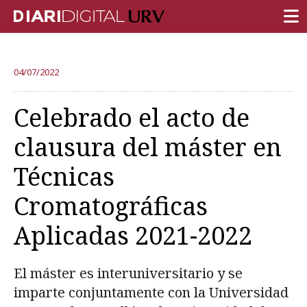
PORTADA
04/07/2022
INVESTIGACIÓN
Celebrado el acto de
DOCENCIA
clausura del máster en
INSTITUCIÓN
Técnicas
VIDA EN EL CAMPUS
Cromatográficas
COMUNIDAD URV
Aplicadas 2021-2022
REPORTAJES
Ámbitos universitarios
El máster es interuniversitario y se
imparte conjuntamente con la Universidad