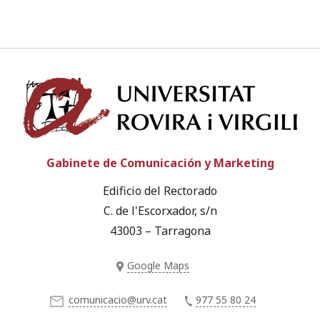
Univ
Gabinete de Comunicación y Marketing
Edificio del Rectorado
C. de l'Escorxador, s/n
43003 – Tarragona
Google Maps
comunicacio@urv.cat
977 55 80 24