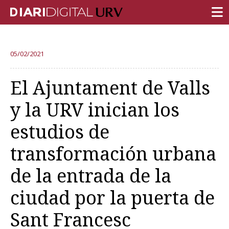
PORTADA
05/02/2021
INVESTIGACIÓN
El Ajuntament de Valls
DOCENCIA
y la URV inician los
INSTITUCIÓN
estudios de
VIDA EN EL CAMPUS
transformación urbana
COMUNIDAD URV
de la entrada de la
REPORTAJES
Ámbitos universitarios
ciudad por la puerta de
Sant Francesc