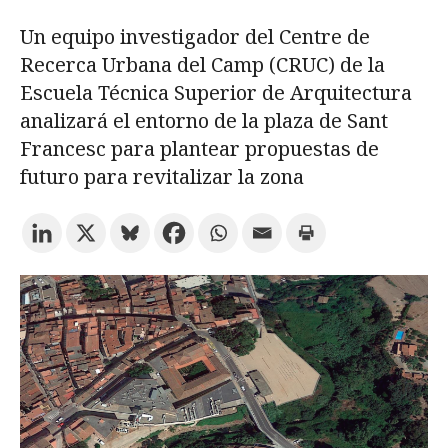
Un equipo investigador del Centre de
Prueba la búsqueda avanzada
Recerca Urbana del Camp (CRUC) de la
Escuela Técnica Superior de Arquitectura
analizará el entorno de la plaza de Sant
Suscríbete a los boletines electrónicos de la URV
Agenda
Francesc para plantear propuestas de
futuro para revitalizar la zona
ESPAÑOL
CATALÀ
ENGLISH