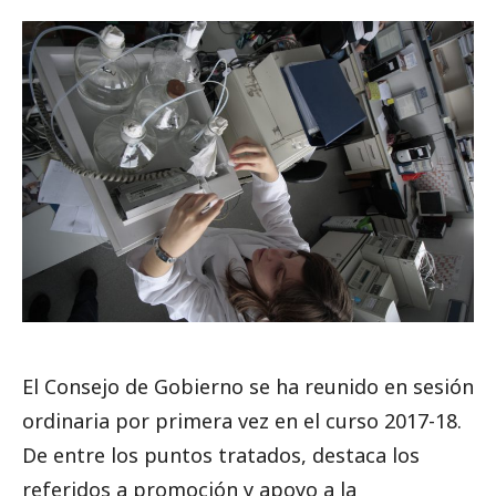
Prueba la búsqueda avanzada
Suscríbete a los boletines electrónicos de la URV
Agenda
ESPAÑOL
CATALÀ
ENGLISH
El Consejo
de Gobierno se ha reunido en sesión
ordinaria por primera vez en el curso
2017-18
.
De entre los puntos tratados, destaca los
referidos a promoción y apoyo a
la