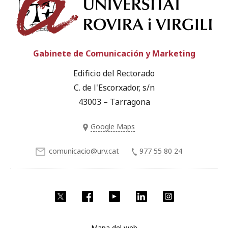
Gabinete de Comunicación y Marketing
Edificio del Rectorado
C. de l'Escorxador, s/n
43003 – Tarragona
Google Maps
comunicacio@urv.cat
977 55 80 24
Twitter
Facebook
YouTube
LinkedIn
Instagram
Mapa del web