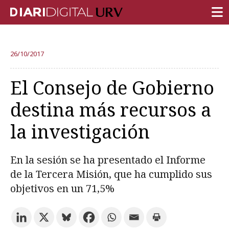
PORTADA
26/10/2017
INVESTIGACIÓN
El Consejo de Gobierno
DOCENCIA
destina más recursos a
INSTITUCIÓN
la investigación
VIDA EN EL CAMPUS
COMUNIDAD URV
En la sesión se ha presentado el Informe
REPORTAJES
de la Tercera Misión, que ha cumplido sus
objetivos en un 71,5%
Ámbitos universitarios