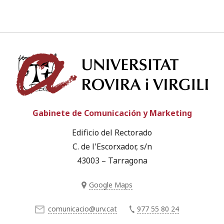
Univ
Gabinete de Comunicación y Marketing
Edificio del Rectorado
C. de l'Escorxador, s/n
43003 – Tarragona
Google Maps
comunicacio@urv.cat
977 55 80 24