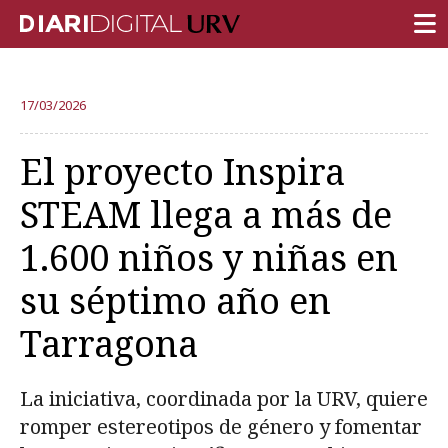
PORTADA
17/03/2026
INVESTIGACIÓN
El proyecto Inspira
DOCENCIA
STEAM llega a más de
INSTITUCIÓN
1.600 niños y niñas en
VIDA EN EL CAMPUS
su séptimo año en
COMUNIDAD URV
Tarragona
REPORTAJES
Ámbitos universitarios
La iniciativa, coordinada por la URV, quiere
romper estereotipos de género y fomentar