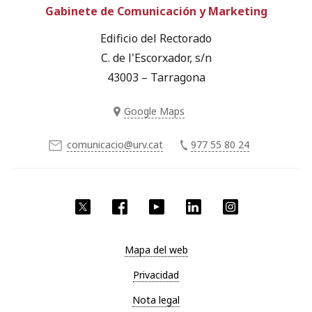
Gabinete de Comunicación y Marketing
Edificio del Rectorado
C. de l'Escorxador, s/n
43003 – Tarragona
Google Maps
comunicacio@urv.cat
977 55 80 24
Twitter
Facebook
YouTube
LinkedIn
Instagram
Mapa del web
Privacidad
Nota legal