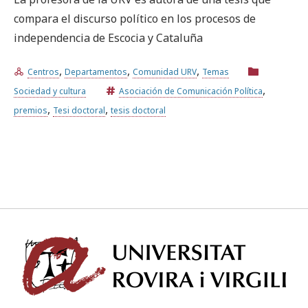
compara el discurso político en los procesos de
independencia de Escocia y Cataluña
Prueba la búsqueda avanzada
,
,
,
Centros
Departamentos
Comunidad URV
Temas
,
Suscríbete a los boletines electrónicos de la URV
Agenda
Sociedad y cultura
Asociación de Comunicación Política
,
,
premios
Tesi doctoral
tesis doctoral
ESPAÑOL
CATALÀ
ENGLISH
Univ