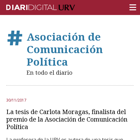
PORTADA
Asociación de
INVESTIGACIÓN
Comunicación
DOCENCIA
Política
INSTITUCIÓN
En todo el diario
VIDA EN EL CAMPUS
COMUNIDAD URV
30/11/2017
REPORTAJES
La tesis de Carlota Moragas, finalista del
Ámbitos universitarios
premio de la Asociación de Comunicación
Política
La profesora de la URV es autora de una tesis que