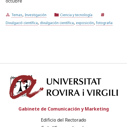
octubre
,
Temas
Investigación
Ciencia y tecnología
Prueba la búsqueda avanzada
,
,
,
Divulgació científica
divulgación científica
exposición
fotografia
Suscríbete a los boletines electrónicos de la URV
Agenda
ESPAÑOL
CATALÀ
ENGLISH
Univ
Gabinete de Comunicación y Marketing
Edificio del Rectorado