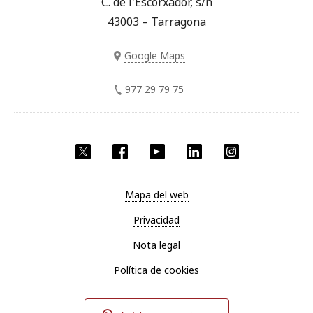
C. de l'Escorxador, s/n
43003 – Tarragona
Google Maps
977 29 79 75
Twitter
Facebook
YouTube
LinkedIn
Instagram
Mapa del web
Privacidad
Nota legal
Política de cookies