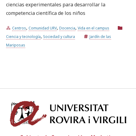
ciencias experimentales para desarrollar la
competencia científica de los niños
Prueba la búsqueda avanzada
,
,
,
Centros
Comunidad URV
Docencia
Vida en el campus
,
Ciencia y tecnología
Sociedad y cultura
Jardín de las
Suscríbete a los boletines electrónicos de la URV
Agenda
Mariposas
ESPAÑOL
CATALÀ
ENGLISH
Univ