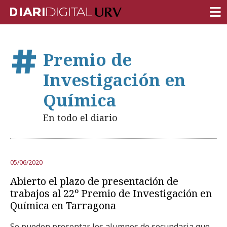
PORTADA
Premio de
INVESTIGACIÓN
Investigación en
DOCENCIA
Química
INSTITUCIÓN
En todo el diario
VIDA EN EL CAMPUS
COMUNIDAD URV
05/06/2020
REPORTAJES
Abierto el plazo de presentación de
Ámbitos universitarios
trabajos al 22º Premio de Investigación en
Química en Tarragona
Se pueden presentar los alumnos de secundaria que