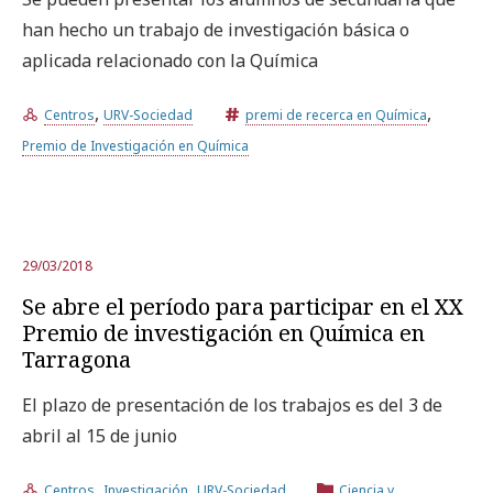
han hecho un trabajo de investigación básica o
aplicada relacionado con la Química
Prueba la búsqueda avanzada
,
,
Centros
URV-Sociedad
premi de recerca en Química
Suscríbete a los boletines electrónicos de la URV
Agenda
Premio de Investigación en Química
ESPAÑOL
CATALÀ
ENGLISH
29/03/2018
Se abre el período para participar en el XX
Premio de investigación en Química en
Tarragona
El plazo de presentación de los trabajos es del 3 de
abril al 15 de junio
,
,
Centros
Investigación
URV-Sociedad
Ciencia y