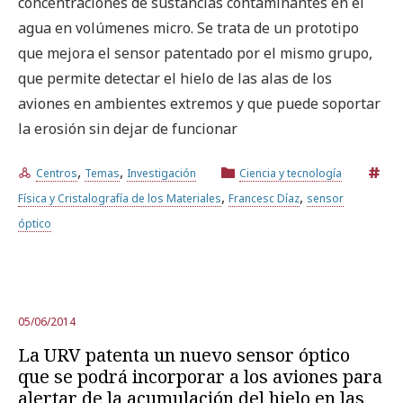
concentraciones de sustancias contaminantes en el
agua en volúmenes micro. Se trata de un prototipo
Prueba la búsqueda avanzada
que mejora el sensor patentado por el mismo grupo,
que permite detectar el hielo de las alas de los
aviones en ambientes extremos y que puede soportar
Suscríbete a los boletines electrónicos de la URV
Agenda
la erosión sin dejar de funcionar
,
,
Centros
Temas
Investigación
Ciencia y tecnología
ESPAÑOL
CATALÀ
ENGLISH
,
,
Física y Cristalografía de los Materiales
Francesc Díaz
sensor
óptico
05/06/2014
La URV patenta un nuevo sensor óptico
que se podrá incorporar a los aviones para
alertar de la acumulación del hielo en las