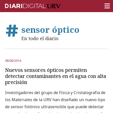
PORTADA
sensor óptico
INVESTIGACIÓN
En todo el diario
DOCENCIA
INSTITUCIÓN
08/06/2016
VIDA EN EL CAMPUS
Nuevos sensores ópticos permiten
COMUNIDAD URV
detectar contaminantes en el agua con alta
precisión
REPORTAJES
Investigadores del grupo de Física y Cristalografía de
Ámbitos universitarios
los Materiales de la URV han diseñado un nuevo tipo
de sensor fotónico ultrasensible que puede detectar