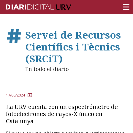
PORTADA
Servei de Recursos
INVESTIGACIÓN
Científics i Tècnics
DOCENCIA
(SRCiT)
INSTITUCIÓN
En todo el diario
VIDA EN EL CAMPUS
COMUNIDAD URV
17/06/2024
REPORTAJES
La URV cuenta con un espectrómetro de
Ámbitos universitarios
fotoelectrones de rayos-X único en
Catalunya