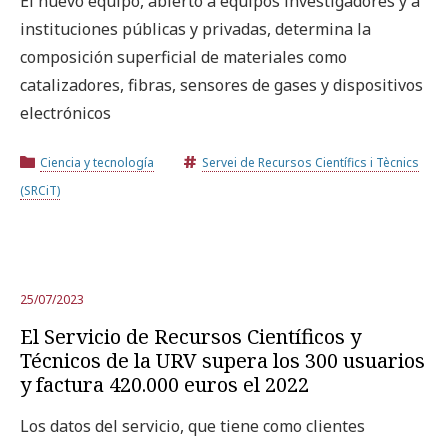
El nuevo equipo, abierto a equipos investigadores y a
instituciones públicas y privadas, determina la
Prueba la búsqueda avanzada
composición superficial de materiales como
catalizadores, fibras, sensores de gases y dispositivos
electrónicos
Suscríbete a los boletines electrónicos de la URV
Agenda
Ciencia y tecnología
Servei de Recursos Científics i Tècnics
(SRCiT)
ESPAÑOL
CATALÀ
ENGLISH
25/07/2023
El Servicio de Recursos Científicos y
Técnicos de la URV supera los 300 usuarios
y factura 420.000 euros el 2022
Los datos del servicio, que tiene como clientes