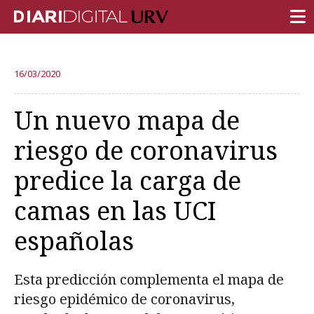
PORTADA
16/03/2020
INVESTIGACIÓN
Un nuevo mapa de
DOCENCIA
riesgo de coronavirus
INSTITUCIÓN
predice la carga de
VIDA EN EL CAMPUS
camas en las UCI
COMUNIDAD URV
españolas
REPORTAJES
Ámbitos universitarios
Esta predicción complementa el mapa de
riesgo epidémico de coronavirus,