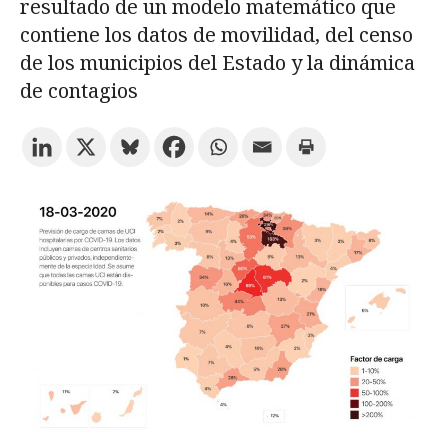
resultado de un modelo matemático que
contiene los datos de movilidad, del censo
Prueba la búsqueda avanzada
de los municipios del Estado y la dinámica
de contagios
Suscríbete a los boletines electrónicos de la URV
Agenda
ESPAÑOL
CATALÀ
ENGLISH