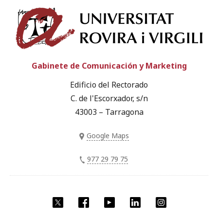
Univ
Gabinete de Comunicación y Marketing
Edificio del Rectorado
C. de l'Escorxador, s/n
43003 – Tarragona
Google Maps
977 29 79 75
Twitter
Facebook
YouTube
LinkedIn
Instagram