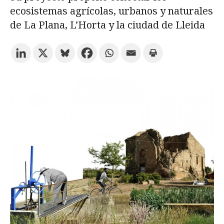
ecosistemas agrícolas, urbanos y naturales
de La Plana, L’Horta y la ciudad de Lleida
Prueba la búsqueda avanzada
Suscríbete a los boletines electrónicos de la URV
Agenda
ESPAÑOL
CATALÀ
ENGLISH