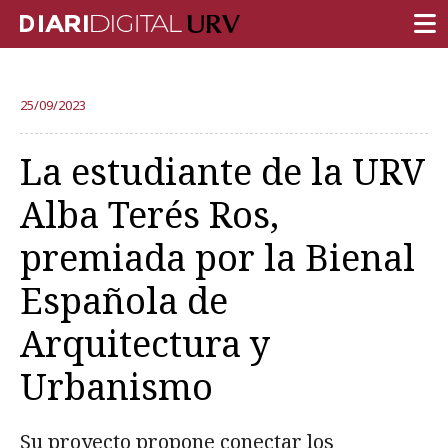
PORTADA
25/09/2023
INVESTIGACIÓN
La estudiante de la URV
DOCENCIA
Alba Terés Ros,
INSTITUCIÓN
premiada por la Bienal
VIDA EN EL CAMPUS
Española de
COMUNIDAD URV
Arquitectura y
REPORTAJES
Ámbitos universitarios
Urbanismo
Su proyecto propone conectar los