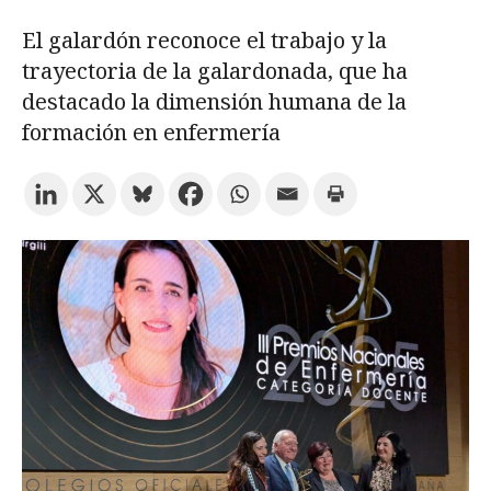
El galardón reconoce el trabajo y la
Prueba la búsqueda avanzada
trayectoria de la galardonada, que ha
destacado la dimensión humana de la
formación en enfermería
Suscríbete a los boletines electrónicos de la URV
Agenda
ESPAÑOL
CATALÀ
ENGLISH