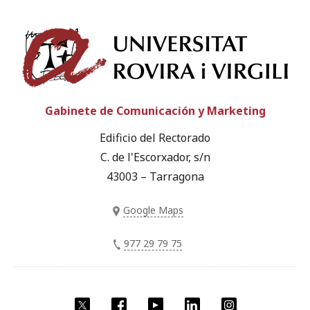
Univ
Gabinete de Comunicación y Marketing
Edificio del Rectorado
C. de l'Escorxador, s/n
43003 – Tarragona
Google Maps
977 29 79 75
Twitter
Facebook
YouTube
LinkedIn
Instagram