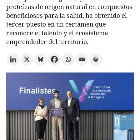
proteínas de origen natural en compuestos
beneficiosos para la salud, ha obtenido el
Prueba la búsqueda avanzada
tercer puesto en un certamen que
reconoce el talento y el ecosistema
emprendedor del territorio.
Suscríbete a los boletines electrónicos de la URV
Agenda
ESPAÑOL
CATALÀ
ENGLISH