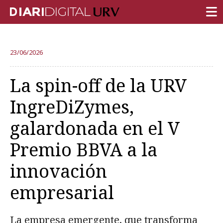
PORTADA
23/06/2026
INVESTIGACIÓN
La spin-off de la URV
DOCENCIA
IngreDiZymes,
INSTITUCIÓN
galardonada en el V
VIDA EN EL CAMPUS
Premio BBVA a la
COMUNIDAD URV
innovación
REPORTAJES
Ámbitos universitarios
empresarial
La empresa emergente, que transforma