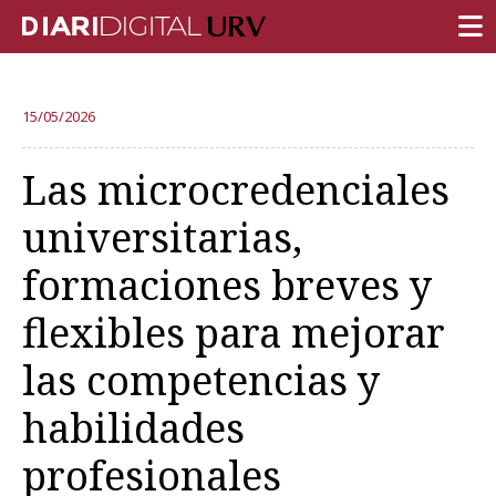
PORTADA
15/05/2026
INVESTIGACIÓN
Las microcredenciales
DOCENCIA
universitarias,
INSTITUCIÓN
formaciones breves y
VIDA EN EL CAMPUS
flexibles para mejorar
COMUNIDAD URV
las competencias y
REPORTAJES
Ámbitos universitarios
habilidades
profesionales