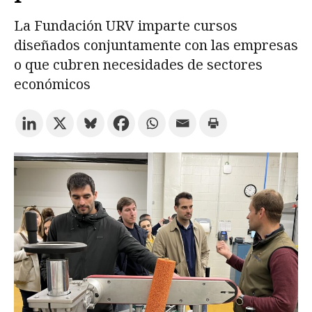
La Fundación URV imparte cursos
Prueba la búsqueda avanzada
diseñados conjuntamente con las empresas
o que cubren necesidades de sectores
económicos
Suscríbete a los boletines electrónicos de la URV
Agenda
ESPAÑOL
CATALÀ
ENGLISH