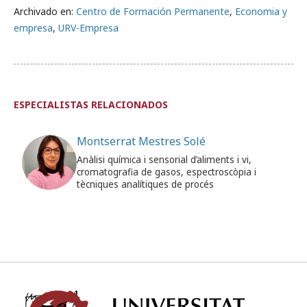
Archivado en:
Centro de Formación Permanente
,
Economia y
empresa
,
URV-Empresa
ESPECIALISTAS RELACIONADOS
Montserrat Mestres Solé
Anàlisi química i sensorial d’aliments i vi,
cromatografia de gasos, espectroscòpia i
tècniques analítiques de procés
Univ