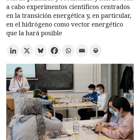
a cabo experimentos científicos centrados
en la transición energética y, en particular,
Prueba la búsqueda avanzada
en el hidrógeno como vector energético
que la hará posible
Suscríbete a los boletines electrónicos de la URV
Agenda
ESPAÑOL
CATALÀ
ENGLISH