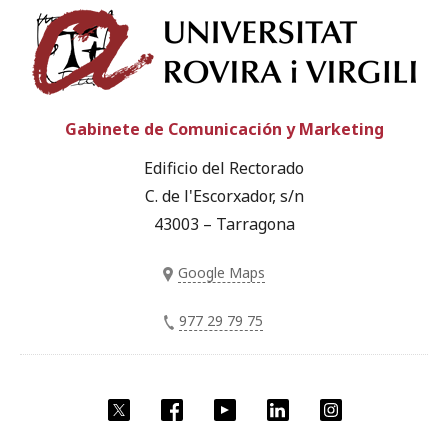
Univ
Gabinete de Comunicación y Marketing
Edificio del Rectorado
C. de l'Escorxador, s/n
43003 – Tarragona
Google Maps
977 29 79 75
Twitter
Facebook
YouTube
LinkedIn
Instagram