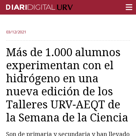
PORTADA
03/12/2021
INVESTIGACIÓN
Más de 1.000 alumnos
DOCENCIA
experimentan con el
INSTITUCIÓN
hidrógeno en una
VIDA EN EL CAMPUS
nueva edición de los
COMUNIDAD URV
Talleres URV-AEQT de
REPORTAJES
Ámbitos universitarios
la Semana de la Ciencia
Son de primaria y secundaria y han llevado