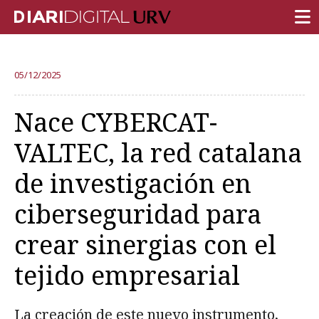
PORTADA
05/12/2025
INVESTIGACIÓN
Nace CYBERCAT-
DOCENCIA
VALTEC, la red catalana
INSTITUCIÓN
de investigación en
VIDA EN EL CAMPUS
ciberseguridad para
COMUNIDAD URV
crear sinergias con el
REPORTAJES
Ámbitos universitarios
tejido empresarial
La creación de este nuevo instrumento,