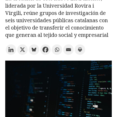
liderada por la Universidad Rovira i
Virgili, reúne grupos de investigación de
Prueba la búsqueda avanzada
seis universidades públicas catalanas con
el objetivo de transferir el conocimiento
que generan al tejido social y empresarial
Suscríbete a los boletines electrónicos de la URV
Agenda
ESPAÑOL
CATALÀ
ENGLISH