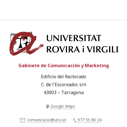
Univ
Gabinete de Comunicación y Marketing
Edificio del Rectorado
C. de l'Escorxador, s/n
43003 – Tarragona
Google Maps
comunicacio@urv.cat
977 55 80 24