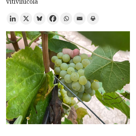
vitivinícola
Prueba la búsqueda avanzada
Suscríbete a los boletines electrónicos de la URV
Agenda
ESPAÑOL
CATALÀ
ENGLISH