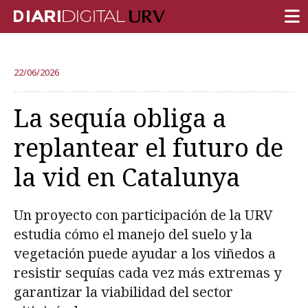
PORTADA
22/06/2026
INVESTIGACIÓN
La sequía obliga a
DOCENCIA
replantear el futuro de
INSTITUCIÓN
la vid en Catalunya
VIDA EN EL CAMPUS
COMUNIDAD URV
Un proyecto con participación de la URV
REPORTAJES
estudia cómo el manejo del suelo y la
vegetación puede ayudar a los viñedos a
Ámbitos universitarios
resistir sequías cada vez más extremas y
garantizar la viabilidad del sector