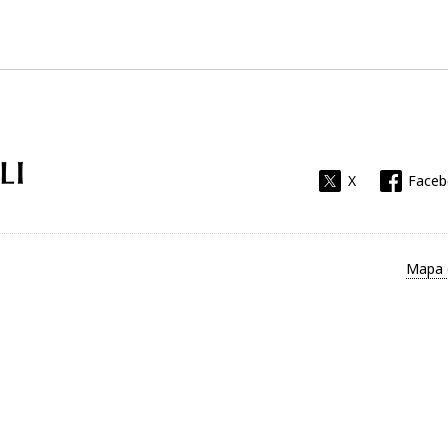
Universitat Rovira i Virgili
X
Face
Mapa 