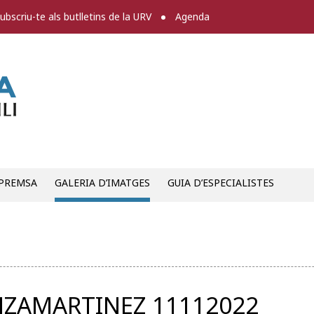
ubscriu-te als butlletins de la URV
Agenda
Sala de premsa
 PREMSA
GALERIA D’IMATGES
GUIA D’ESPECIALISTES
NZAMARTINEZ 11112022