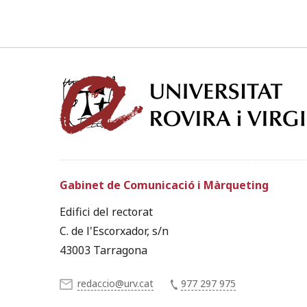
Gabinet de Comunicació i Màrqueting
Edifici del rectorat
C. de l'Escorxador, s/n
43003 Tarragona
redaccio@urv.cat
977 297 975