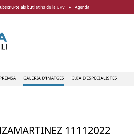
ubscriu-te als butlletins de la URV
Agenda
Sala de premsa
 PREMSA
GALERIA D’IMATGES
GUIA D’ESPECIALISTES
NZAMARTINEZ 11112022