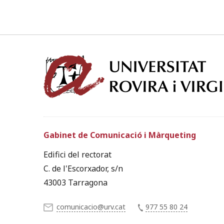
Gabinet de Comunicació i Màrqueting
Edifici del rectorat
C. de l'Escorxador, s/n
43003 Tarragona
comunicacio@urv.cat
977 55 80 24