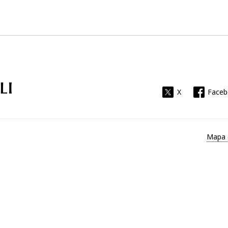
Universitat Rovira i Virgili
X
Face
Mapa 