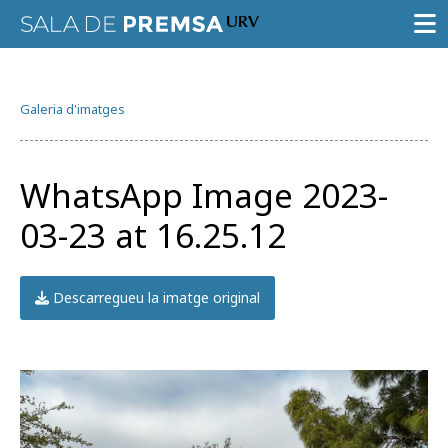
SALA DE PREMSA
Galeria d'imatges
CONVOCATÒRIES
NOTES DE PREMSA
WhatsApp Image 2023-
GALERIA D’IMATGES
03-23 at 16.25.12
GUIA D’ESPECIALISTES
AGENDA URV
Descarregueu la imatge original
Prova la cerca avançada