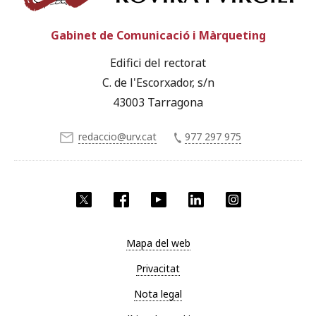
Gabinet de Comunicació i Màrqueting
Edifici del rectorat
C. de l'Escorxador, s/n
43003 Tarragona
redaccio@urv.cat
977 297 975
X
Facebook
YouTube
LinkedIn
Instagram
Mapa del web
Privacitat
Nota legal