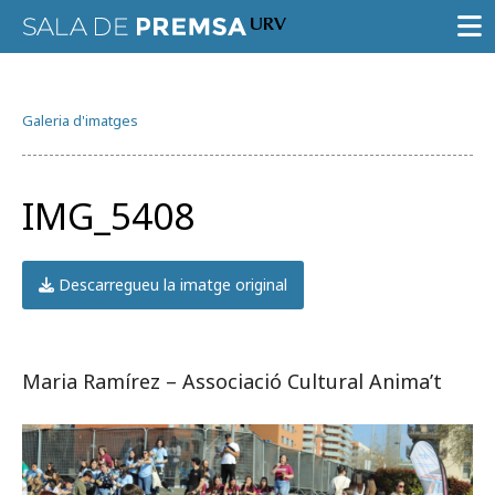
SALA DE PREMSA
Galeria d'imatges
CONVOCATÒRIES
NOTES DE PREMSA
IMG_5408
GALERIA D’IMATGES
GUIA D’ESPECIALISTES
Descarregueu la imatge original
AGENDA URV
Maria Ramírez – Associació Cultural Anima’t
Prova la cerca avançada