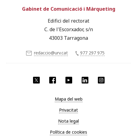
Gabinet de Comunicació i Màrqueting
Edifici del rectorat
C. de l'Escorxador, s/n
43003 Tarragona
redaccio@urv.cat
977 297 975
X
Facebook
YouTube
LinkedIn
Instagram
Mapa del web
Privacitat
Nota legal
Política de cookies