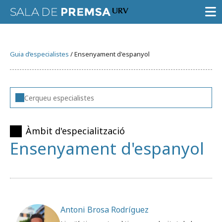
SALA DE PREMSA
Guia d’especialistes
/ Ensenyament d'espanyol
CONVOCATÒRIES
NOTES DE PREMSA
GALERIA D’IMATGES
GUIA D’ESPECIALISTES
Àmbit d'especialització
Ensenyament d'espanyol
AGENDA URV
Antoni Brosa Rodríguez
Prova la cerca avançada