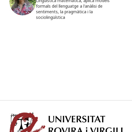
Lingüística matemàtica, aplica models
formals del llenguatge a l'anàlisi de
sentiments, la pragmàtica i la
sociolingüística
Univ