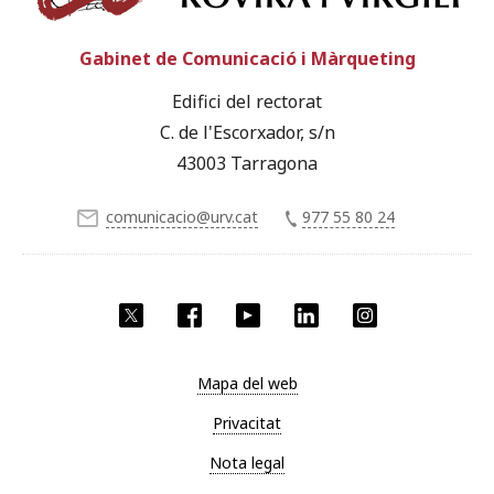
Gabinet de Comunicació i Màrqueting
Edifici del rectorat
C. de l'Escorxador, s/n
43003 Tarragona
comunicacio@urv.cat
977 55 80 24
X
Facebook
YouTube
LinkedIn
Instagram
Mapa del web
Privacitat
Nota legal