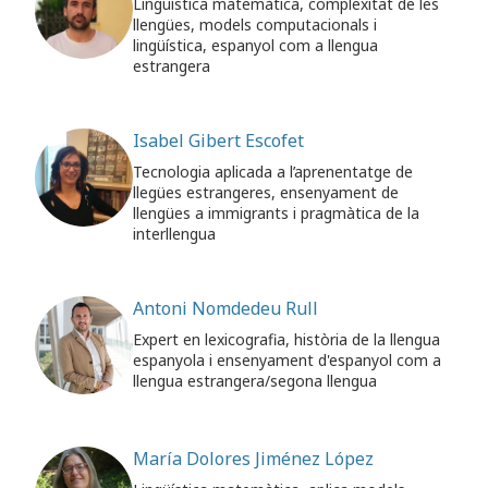
Lingüística matemàtica, complexitat de les
llengües, models computacionals i
lingüística, espanyol com a llengua
Subscriu-te als butlletins de la URV
Agenda
estrangera
CATALÀ
ESPAÑOL
ENGLISH
Isabel Gibert Escofet
Tecnologia aplicada a l’aprenentatge de
llegües estrangeres, ensenyament de
llengües a immigrants i pragmàtica de la
interllengua
Antoni Nomdedeu Rull
Expert en lexicografia, història de la llengua
espanyola i ensenyament d'espanyol com a
llengua estrangera/segona llengua
María Dolores Jiménez López