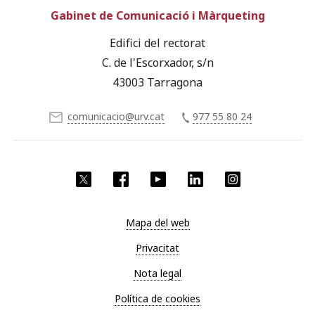
Gabinet de Comunicació i Màrqueting
Edifici del rectorat
C. de l'Escorxador, s/n
43003 Tarragona
comunicacio@urv.cat
977 55 80 24
X
Facebook
YouTube
LinkedIn
Instagram
Mapa del web
Privacitat
Nota legal
Política de cookies