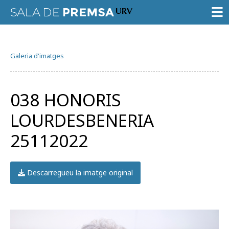
SALA DE PREMSA
Galeria d'imatges
CONVOCATÒRIES
NOTES DE PREMSA
038 HONORIS
GALERIA D’IMATGES
LOURDESBENERIA
GUIA D’ESPECIALISTES
25112022
AGENDA URV
Descarregueu la imatge original
Prova la cerca avançada