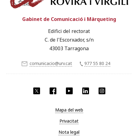
Gabinet de Comunicació i Màrqueting
Edifici del rectorat
C. de l'Escorxador, s/n
43003 Tarragona
comunicacio@urv.cat
977 55 80 24
X
Facebook
YouTube
LinkedIn
Instagram
Mapa del web
Privacitat
Nota legal