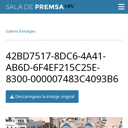
SALA DE PREMSA
Galeria d'imatges
CONVOCATÒRIES
NOTES DE PREMSA
42BD7517-8DC6-4A41-
GALERIA D’IMATGES
AB6D-6F4EF215C25E-
GUIA D’ESPECIALISTES
8300-000007483C4093B6
AGENDA URV
Descarregueu la imatge original
Prova la cerca avançada