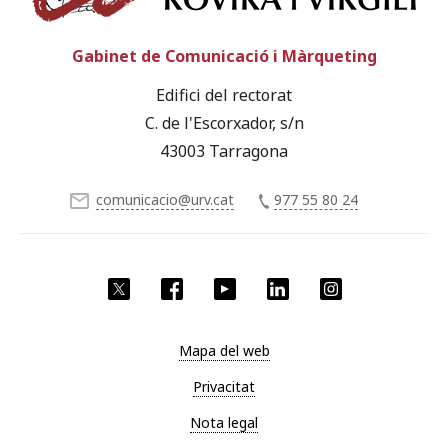
Gabinet de Comunicació i Màrqueting
Edifici del rectorat
C. de l'Escorxador, s/n
43003 Tarragona
comunicacio@urv.cat
977 55 80 24
X
Facebook
YouTube
LinkedIn
Instagram
Mapa del web
Privacitat
Nota legal