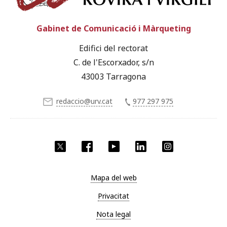
Gabinet de Comunicació i Màrqueting
Edifici del rectorat
C. de l'Escorxador, s/n
43003 Tarragona
redaccio@urv.cat
977 297 975
X
Facebook
YouTube
LinkedIn
Instagram
Mapa del web
Privacitat
Nota legal