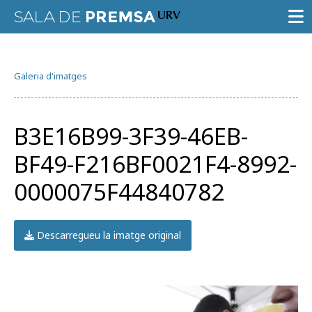
SALA DE PREMSA
Galeria d'imatges
CONVOCATÒRIES
NOTES DE PREMSA
B3E16B99-3F39-46EB-
GALERIA D’IMATGES
BF49-F216BF0021F4-8992-
GUIA D’ESPECIALISTES
0000075F44840782
AGENDA URV
Descarregueu la imatge original
Prova la cerca avançada