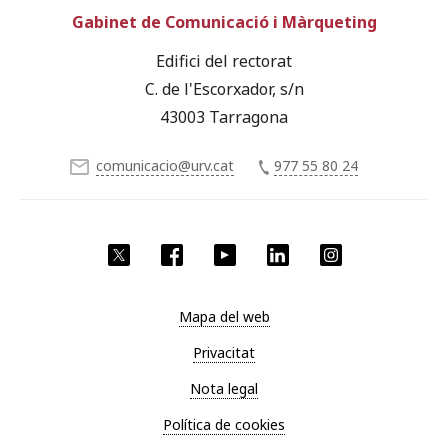
Gabinet de Comunicació i Màrqueting
Edifici del rectorat
C. de l'Escorxador, s/n
43003 Tarragona
comunicacio@urv.cat
977 55 80 24
X
Facebook
YouTube
LinkedIn
Instagram
Mapa del web
Privacitat
Nota legal
Política de cookies