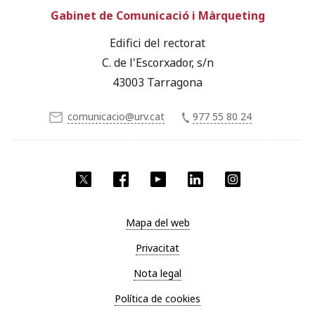
Gabinet de Comunicació i Màrqueting
Edifici del rectorat
C. de l'Escorxador, s/n
43003 Tarragona
comunicacio@urv.cat
977 55 80 24
X
Facebook
YouTube
LinkedIn
Instagram
Mapa del web
Privacitat
Nota legal
Política de cookies