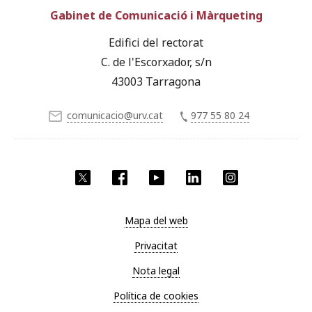
Gabinet de Comunicació i Màrqueting
Edifici del rectorat
C. de l'Escorxador, s/n
43003 Tarragona
comunicacio@urv.cat
977 55 80 24
X
Facebook
YouTube
LinkedIn
Instagram
Mapa del web
Privacitat
Nota legal
Política de cookies