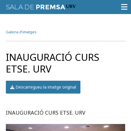
SALA DE PREMSA
Galeria d'imatges
CONVOCATÒRIES
NOTES DE PREMSA
INAUGURACIÓ CURS
GALERIA D’IMATGES
ETSE. URV
GUIA D’ESPECIALISTES
AGENDA URV
Descarregueu la imatge original
INAUGURACIÓ CURS ETSE. URV
Prova la cerca avançada