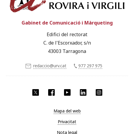
Gabinet de Comunicació i Màrqueting
Edifici del rectorat
C. de l'Escorxador, s/n
43003 Tarragona
redaccio@urv.cat
977 297 975
X
Facebook
YouTube
LinkedIn
Instagram
Mapa del web
Privacitat
Nota legal