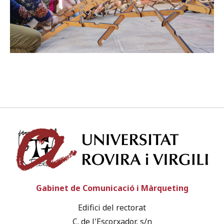
Subscriu-te als butlletins de la URV
Agenda
CATALÀ
ESPAÑOL
ENGLISH
Univ
Gabinet de Comunicació i Màrqueting
Edifici del rectorat
C. de l'Escorxador, s/n