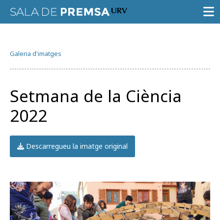
SALA DE PREMSA
Galeria d'imatges
CONVOCATÒRIES
NOTES DE PREMSA
Setmana de la Ciència
GALERIA D’IMATGES
2022
GUIA D’ESPECIALISTES
AGENDA URV
Descarregueu la imatge original
Prova la cerca avançada