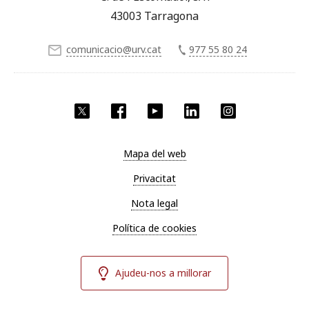
43003 Tarragona
comunicacio@urv.cat
977 55 80 24
X
Facebook
YouTube
LinkedIn
Instagram
Mapa del web
Privacitat
Nota legal
Política de cookies
Ajudeu-nos a millorar