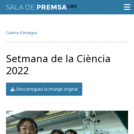
SALA DE PREMSA
Galeria d'imatges
CONVOCATÒRIES
NOTES DE PREMSA
Setmana de la Ciència
GALERIA D’IMATGES
2022
GUIA D’ESPECIALISTES
AGENDA URV
Descarregueu la imatge original
Prova la cerca avançada