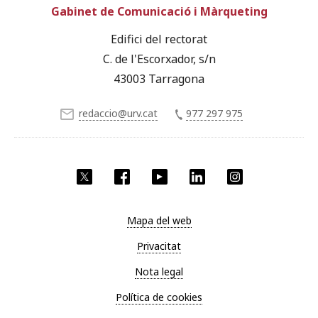
Gabinet de Comunicació i Màrqueting
Edifici del rectorat
C. de l'Escorxador, s/n
43003 Tarragona
redaccio@urv.cat
977 297 975
X
Facebook
YouTube
LinkedIn
Instagram
Mapa del web
Privacitat
Nota legal
Política de cookies