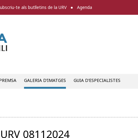
ubscriu-te als butlletins de la URV
Agenda
Sala de premsa
 PREMSA
GALERIA D’IMATGES
GUIA D’ESPECIALISTES
URV 08112024