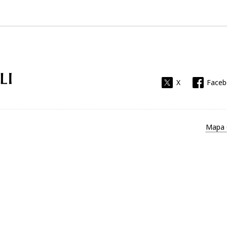
Universitat Rovira i Virgili
X
Face
Mapa 