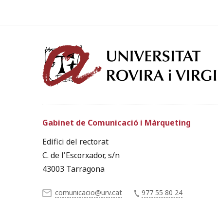
Gabinet de Comunicació i Màrqueting
Edifici del rectorat
C. de l'Escorxador, s/n
43003 Tarragona
comunicacio@urv.cat
977 55 80 24