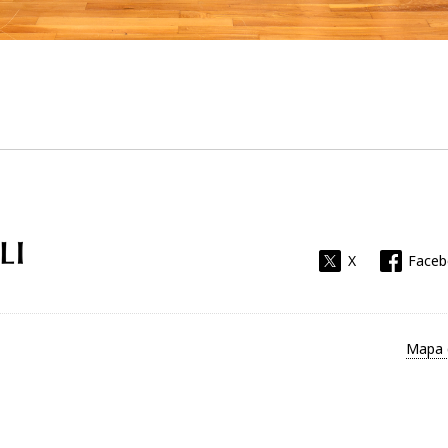
Universitat Rovira i Virgili
X
Face
Mapa 