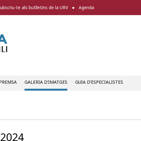
ubscriu-te als butlletins de la URV
Agenda
Sala de premsa
 PREMSA
GALERIA D’IMATGES
GUIA D’ESPECIALISTES
62024