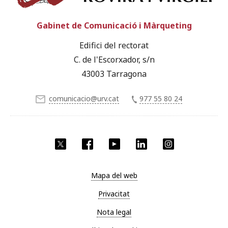
Gabinet de Comunicació i Màrqueting
Edifici del rectorat
C. de l'Escorxador, s/n
43003 Tarragona
comunicacio@urv.cat
977 55 80 24
X
Facebook
YouTube
LinkedIn
Instagram
Mapa del web
Privacitat
Nota legal