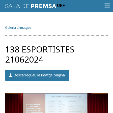
SALA DE PREMSA
Galeria d'imatges
CONVOCATÒRIES
NOTES DE PREMSA
138 ESPORTISTES
GALERIA D’IMATGES
21062024
GUIA D’ESPECIALISTES
AGENDA URV
Descarregueu la imatge original
Prova la cerca avançada