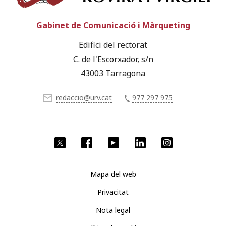
Gabinet de Comunicació i Màrqueting
Edifici del rectorat
C. de l'Escorxador, s/n
43003 Tarragona
redaccio@urv.cat
977 297 975
X
Facebook
YouTube
LinkedIn
Instagram
Mapa del web
Privacitat
Nota legal