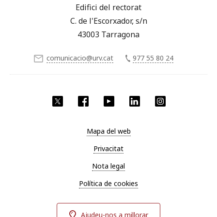
Edifici del rectorat
C. de l'Escorxador, s/n
43003 Tarragona
comunicacio@urv.cat
977 55 80 24
X
Facebook
YouTube
LinkedIn
Instagram
Mapa del web
Privacitat
Nota legal
Política de cookies
Ajudeu-nos a millorar