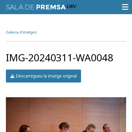
SALA DE PREMSA
Galeria d'imatges
CONVOCATÒRIES
NOTES DE PREMSA
IMG-20240311-WA0048
GALERIA D’IMATGES
GUIA D’ESPECIALISTES
Descarregueu la imatge original
AGENDA URV
Prova la cerca avançada