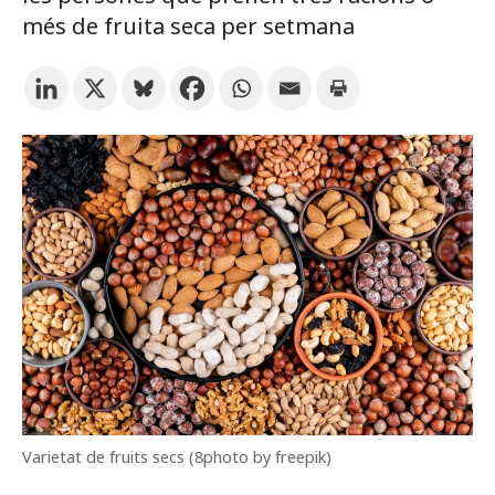
més de fruita seca per setmana
Subscriu-te als butlletins de la URV
Agenda
CATALÀ
ESPAÑOL
ENGLISH
Varietat de fruits secs (8photo by freepik)