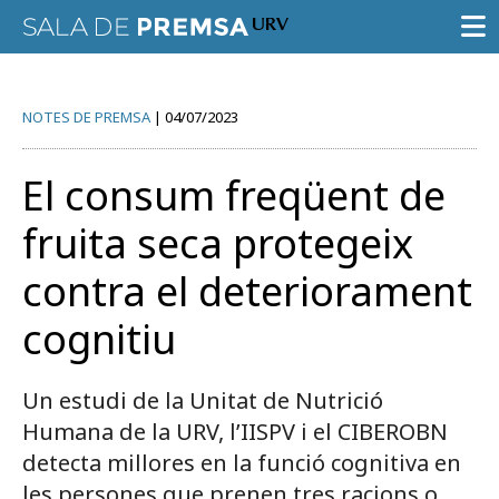
SALA DE PREMSA
NOTES DE PREMSA
04/07/2023
CONVOCATÒRIES
El consum freqüent de
NOTES DE PREMSA
fruita seca protegeix
GALERIA D’IMATGES
contra el deteriorament
GUIA D’ESPECIALISTES
cognitiu
AGENDA URV
Un estudi de la Unitat de Nutrició
Humana de la URV, l’IISPV i el CIBEROBN
detecta millores en la funció cognitiva en
Prova la cerca avançada
les persones que prenen tres racions o