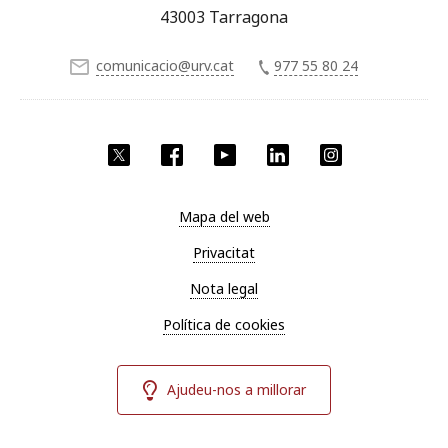
43003 Tarragona
comunicacio@urv.cat
977 55 80 24
X
Facebook
YouTube
LinkedIn
Instagram
Mapa del web
Privacitat
Nota legal
Política de cookies
Ajudeu-nos a millorar