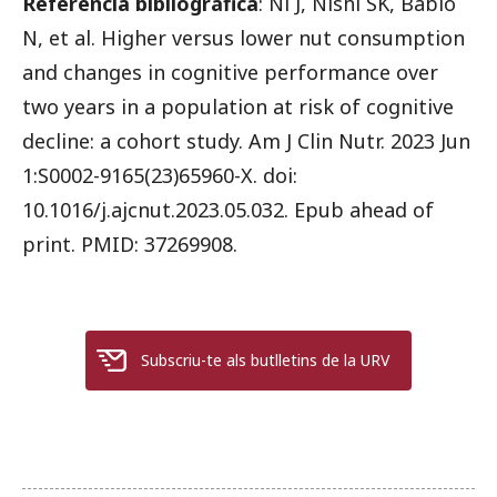
Referencia bibliográfica
: Ni J, Nishi SK, Babio
N, et al.
Higher versus lower nut consumption
and changes in cognitive performance over
two years in a population at risk of cognitive
decline: a cohort study. Am J Clin Nutr. 2023 Jun
1:S0002-9165(23)65960-X. doi:
10.1016/j.ajcnut.2023.05.032.
Epub ahead of
print. PMID: 37269908.
Subscriu-te als butlletins de la URV