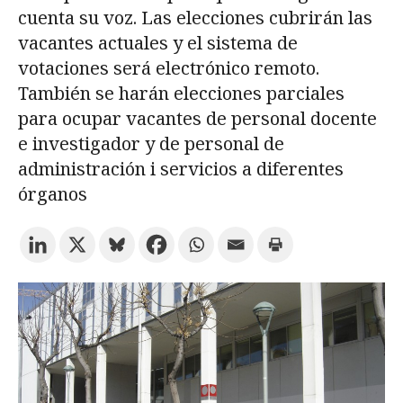
cuenta su voz. Las elecciones cubrirán las
vacantes actuales y el sistema de
Prueba la búsqueda avanzada
votaciones será electrónico remoto.
También se harán elecciones parciales
para ocupar vacantes de personal docente
Suscríbete a los boletines electrónicos de la URV
Agenda
e investigador y de personal de
administración i servicios a diferentes
ESPAÑOL
CATALÀ
ENGLISH
órganos