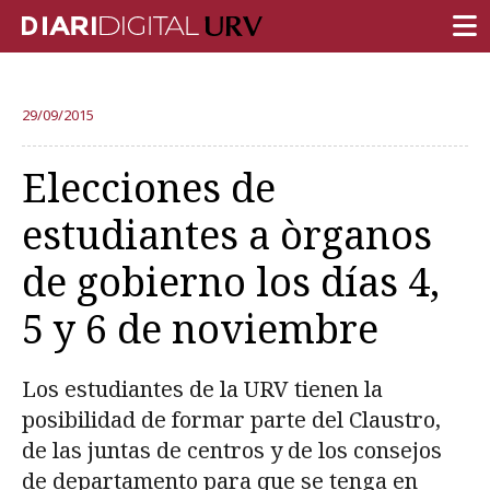
PORTADA
29/09/2015
INVESTIGACIÓN
Elecciones de
DOCENCIA
estudiantes a òrganos
INSTITUCIÓN
de gobierno los días 4,
VIDA EN EL CAMPUS
5 y 6 de noviembre
COMUNIDAD URV
REPORTAJES
Los estudiantes de la URV tienen la
Ámbitos universitarios
posibilidad de formar parte del Claustro,
de las juntas de centros y de los consejos
de departamento para que se tenga en